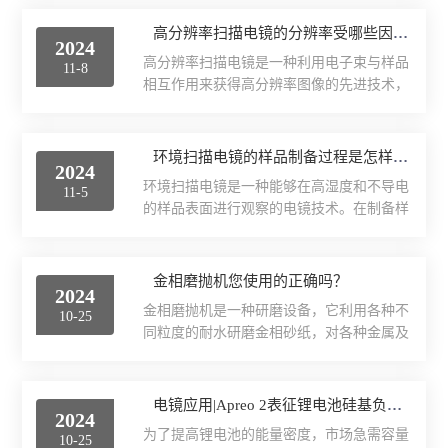
个部件都起着重要的作用，下面将介绍
形成电子束。这些电子束经过一系列电子光
STEM透射电镜的主要构成部件：1.电子
高分辨率扫描电镜的分辨率受哪些因素影响？
学元件，如准直器、聚焦器、透镜等，被聚
2024
枪：电子枪是其核心组件，负责产生高能量
焦成一个细束，然后通过电场和磁场的协同
高分辨率扫描电镜是一种利用电子束与样品
11-8
的电子束。电子枪通常包括热阴极和加速
作用，被引导到样品表面上。...
相互作用来获得高分辨率图像的先进技术，
器，通过加热阴极产生电子，并通过加速器
它在材料科学、纳米技术、生物学等多个领
加速电子束，最终形成高速的电子束用于照
域得到了广泛应用。相对于其他高分辨率成
射样品。2.透镜系统：透镜系统包括对焦透
像技术，它的试样制备相对简便，能够观察
环境扫描电镜的样品制备过程是怎样的？
镜、准直透镜等，用于聚焦和控制电子束的
2024
到样品表面的细微结构和特征。高分辨率扫
路径。透镜系统的设计和调节对于成像的清
环境扫描电镜是一种能够在高湿度和不导电
11-5
描电镜的分辨率受多种因素影响，主要包括
晰度和分辨率至关重要。3...
的样品表面进行观察的电镜技术。在制备样
以下几个方面：1、光源：使用的光源越
品时，需要采取一系列步骤来确保样品的表
强，分辨率就越高。通常使用的光源有电子
面形貌和结构能够被清晰地观察和分析。以
束和激光等，电子束具有较高的能量和较小
下是环境扫描电镜样品制备的基本步骤：
金相磨抛机您使用的正确吗？
的波长，能够提供更高的分辨率。2、汇聚
2024
1、样品收集：首先需要从需要研究的环境
光学系统：汇聚光学系统包括透镜、光阑等
金相磨抛机是一种研磨设备，它利用各种不
10-25
中收集样品，可以是自然环境中的植物、昆
光学元件，其设计和性能直接...
同粒度的耐水研磨金相砂纸，对各种金属及
虫、土壤等，也可以是工业环境中的材料、
其合金试样以及各种岩相试样进行粗磨、精
粉尘等。样品应该被小心地收集并储存在合
磨、干磨、湿磨等各道研磨工序，作抛光前
适的条件下，以避免样品表面的损坏或污
的粗加工工序，同时可作抛光试样。可一次
电镜应用|Apreo 2表征锂电池硅基负极材料
染。2、样品处理：在准备样品之前，需要
2024
性完成磨抛工作，起到一机多用的好处。金
对样品进行处理以确保样品表面的平整和干
为了提高锂电池的能量密度，市场急需容量
10-25
相磨抛机的操作流程：1、准备阶段：连接