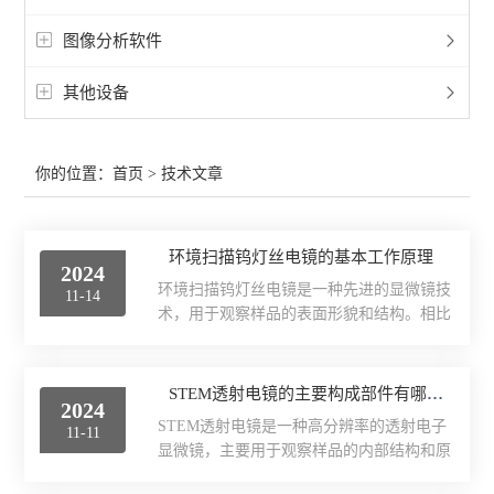
图像分析软件
其他设备
你的位置：
首页
> 技术文章
环境扫描钨灯丝电镜的基本工作原理
2024
环境扫描钨灯丝电镜是一种先进的显微镜技
11-14
术，用于观察样品的表面形貌和结构。相比
传统的扫描电子显微镜，具有在高湿度、高
温度和高压环境下观察样品的能力。其工作
原理涉及电子束的产生、样品的准备与处
STEM透射电镜的主要构成部件有哪些？
2024
理、电子束与样品的相互作用以及信号的检
STEM透射电镜是一种高分辨率的透射电子
11-11
测与处理等多个方面。首先，在环境扫描钨
显微镜，主要用于观察样品的内部结构和原
灯丝电镜中，电子束是通过钨灯丝产生的。
子级别的细节。它由多个关键部件组成，每
钨灯丝被加热至高温，以致其发射出电子，