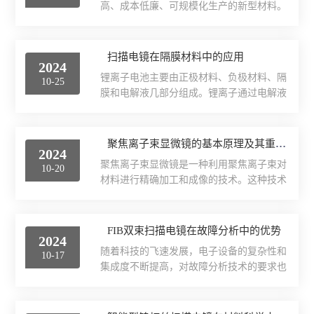
燥。这包括去除可能存在的杂质...
高、成本低廉、可规模化生产的新型材料。
进水管，将插头插入电源插座，启动电机，
与插层类石墨负极材料相比，Si、Ge、Al、
检查电机轴的旋转方向。2、更换砂轮：松
Sb等合金类负极材料具有更高的储锂容量。
开盖上的螺钉并拆下盖，然后拆下并更换砂
硅基负极材料硅基负极材料的比容量最高，
扫描电镜在隔膜材料中的应用
轮(注意安装时砂轮两侧应垫两个厚纸垫
2024
可高达3500mAh/g，是石墨容量的10倍。开
片)。3、测试夹紧：用支撑板支撑锯架，将
锂离子电池主要由正极材料、负极材料、隔
10-25
发硅基负极材料的另一个原因是Si是地壳中
样品放在锯架钳口的前面，...
膜和电解液几部分组成。锂离子通过电解液
第二大储量的元素（质量比占28%），表明
在正负极之间来回移动完成电池的充放电过
其具有低成本大量生产的潜力。但是硅基负
程。其中隔膜在电池中主要起着防止正极与
极材料在锂的嵌入/脱出过程中体积膨胀（Si
负极接触，阻隔充放电时电路中的电子通
聚焦离子束显微镜的基本原理及其重要性
的膨胀率甚至达到300%）而导致颗粒粉
2024
过，允许电解液中锂离子自由通过，从而实
化，导致电极失效；而且由于Li嵌入/...
聚焦离子束显微镜是一种利用聚焦离子束对
10-20
现离子传导的重要作用。干法隔膜与湿法隔
材料进行精确加工和成像的技术。这种技术
膜隔膜的原材料主要为PE（聚乙烯）或
结合了扫描电子显微镜的高精度成像能力和
PP（聚丙烯）等烯烃化工原材料。按照工艺
离子束的微加工能力，使得它在材料科学、
可分为干法单向拉伸隔膜、干法双向拉伸隔
半导体工业和纳米技术领域中具有广泛的应
FIB双束扫描电镜在故障分析中的优势
膜、湿法隔膜和3层PP/PE/PP复合隔膜，这
2024
用。聚焦离子束显微镜的基本原理是利用离
几种隔膜的主要区别在于微孔的成孔机理不
随着科技的飞速发展，电子设备的复杂性和
10-17
子源产生的离子束，通过电磁透镜组聚焦成
同。图一：隔膜产业...
集成度不断提高，对故障分析技术的要求也
极细的束流，然后以精确控制的方式照射到
日益增加。传统的故障分析方法往往难以满
样品表面。离子束与样品相互作用时，会产
足现代电子器件的高精度和高效率需求。
生一系列的物理效应，如溅射、注入或化学
FIB双束扫描电镜作为一种先进的分析工