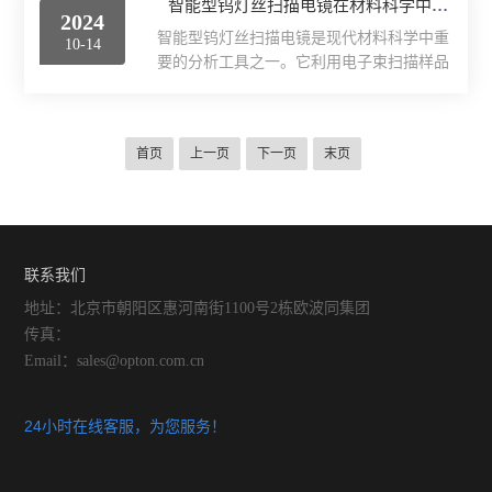
智能型钨灯丝扫描电镜在材料科学中的应用
反应，这些效应可以被用来移除材料、沉积
2024
具，凭借其优势，在故障分析领域展现出了
薄膜或修改材料的表面性质。同时，二次电
智能型钨灯丝扫描电镜是现代材料科学中重
10-14
巨大的潜力。FIB双束扫描电镜将聚焦离子
子和离子的发射可以被探测...
要的分析工具之一。它利用电子束扫描样品
束和扫描电子显微镜结合在一起，实现了样
表面，通过电子与样品相互作用产生的二次
品的精确加工和高分辨成像。通过使用镓离
电子和背散射电子来获得样品表面的高分辨
子束对样品进行局部切割、刻蚀或沉积材
率图像。以下是智能型钨灯丝扫描电镜在材
料，FIB技术可以在不破坏样品整体结构的
首页
上一页
下一页
末页
料科学中的一些具体应用：1、纳米材料表
情况下，制备出高质量的截面样品。这一过
征：随着纳米科技的发展，纳米材料的制备
程对于多层互连结构和微小...
和应用越来越广泛。它可以提供高达纳米级
别的分辨率，使得研究人员能够详细观察纳
米粒子的形态、大小和分布情况。这对于理
联系我们
解纳米材料的性能和应用至关重要。2、复
合材料分析：在材料科学中，复合材料由两
地址：北京市朝阳区惠河南街1100号2栋欧波同集团
种或两种以上不同材料组成...
传真：
Email：sales@opton.com.cn
24小时在线客服，为您服务！