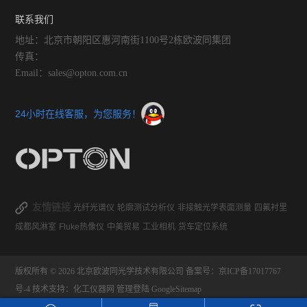
联系我们
地址：北京市朝阳区惠河南街1100号2栋欧波同集团
传真：
Email：sales@opton.com.cn
24小时在线客服，为您服务！
友情链接
光纤光谱仪
轮廓测试分析仪
非接触光学表面测量
四氟衬里
成都风淋室
Fluke热像仪
中美贸易
工业相机
货车定位系统
版权所有 © 2026 北京欧波同光学技术有限公司
备案号：京ICP备17017767
号-4
技术支持：
化工仪器网
管理登陆
GoogleSitemap