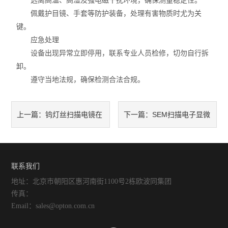
远离高温、高湿及强电磁干扰环境，确保测量稳定性。
佩戴护目镜、手套等防护装备，处理有害物质时尤为关
键。
应急处理
设备出现异常立即停用，联系专业人员检修，切勿自行拆
卸。
遵守当地法规，确保检测合法合规。
钨灯丝扫描电镜在
SEM扫描电子显微
上一篇：
下一篇：
生物样品分析中的应用
镜的工作原理与应用领域
联系我们
地址：北京市朝阳区惠河南街1100号2栋欧波同集团
传真：
Email：sales@opton.com.cn