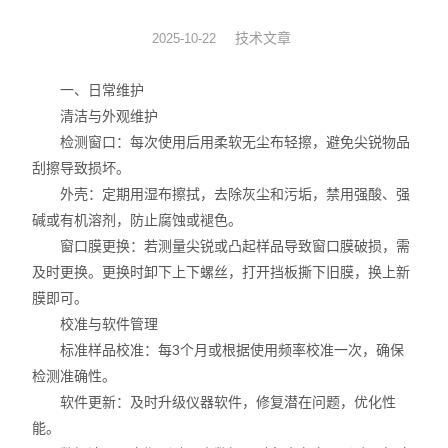
图像分析软件
技术文章
2025-10-22
其他设备
一、日常维护
清洁与外观维护
检测窗口：每次使用后用柔软无尘布轻擦，避免尖锐物品
刮擦导致损坏。
外壳：定期用湿布擦拭，去除灰尘和污垢，禁用强酸、强
碱或有机溶剂，防止腐蚀或褪色。
窗口膜更换：若测量尖锐或凸起样品导致窗口膜破损，需
及时更换。更换时卸下上下螺丝，打开挡板撕下旧膜，换上新
膜即可。
校准与软件管理
标准样品校准：每3个月或根据使用频率校准一次，确保
检测准确性。
软件更新：及时升级仪器软件，修复潜在问题，优化性
能。