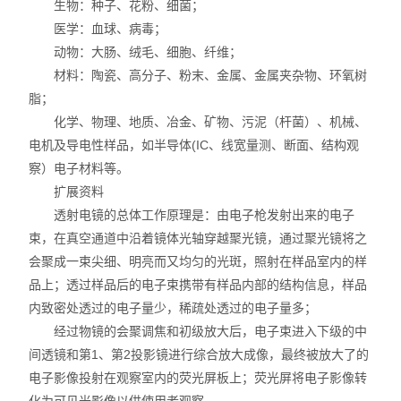
生物：种子、花粉、细菌；
医学：血球、病毒；
动物：大肠、绒毛、细胞、纤维；
材料：陶瓷、高分子、粉末、金属、金属夹杂物、环氧树
脂；
化学、物理、地质、冶金、矿物、污泥（杆菌）、机械、
电机及导电性样品，如半导体(IC、线宽量测、断面、结构观
察）电子材料等。
扩展资料
透射电镜的总体工作原理是：由电子枪发射出来的电子
束，在真空通道中沿着镜体光轴穿越聚光镜，通过聚光镜将之
会聚成一束尖细、明亮而又均匀的光斑，照射在样品室内的样
品上；透过样品后的电子束携带有样品内部的结构信息，样品
内致密处透过的电子量少，稀疏处透过的电子量多；
经过物镜的会聚调焦和初级放大后，电子束进入下级的中
间透镜和第1、第2投影镜进行综合放大成像，最终被放大了的
电子影像投射在观察室内的荧光屏板上；荧光屏将电子影像转