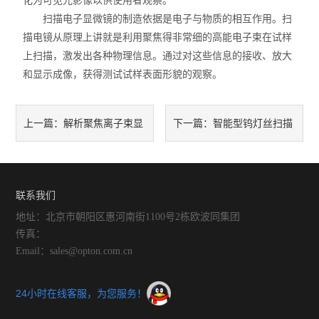
化为可见光影像以供使用者观察。
扫描电子显微镜的制造依据是电子与物质的相互作用。扫
描电镜从原理上讲就是利用聚焦得非常细的高能电子束在试样
上扫描，激发出各种物理信息。通过对这些信息的接收、放大
和显示成像，获得测试试样表面形貌的观察。
解析聚焦离子束显
智能型钨灯丝扫描
上一篇：
下一篇：
微镜的操作步骤及注意事项
电镜和场发射扫描电镜的区别
分析
联系我们
地址：北京市朝阳区惠河南街1100号2栋欧波同集团
传真：
Email：sales@opton.com.cn
24小时在线客服，为您服务！