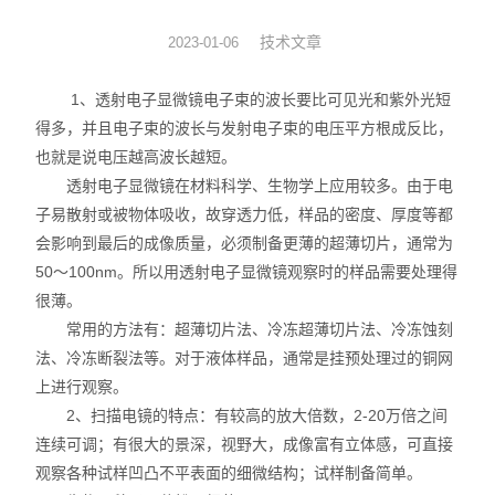
图像分析软件
技术文章
2023-01-06
其他设备
1、透射电子显微镜电子束的波长要比可见光和紫外光短
得多，并且电子束的波长与发射电子束的电压平方根成反比，
也就是说电压越高波长越短。
透射电子显微镜在材料科学、生物学上应用较多。由于电
子易散射或被物体吸收，故穿透力低，样品的密度、厚度等都
会影响到最后的成像质量，必须制备更薄的超薄切片，通常为
50～100nm。所以用透射电子显微镜观察时的样品需要处理得
很薄。
常用的方法有：超薄切片法、冷冻超薄切片法、冷冻蚀刻
法、冷冻断裂法等。对于液体样品，通常是挂预处理过的铜网
上进行观察。
2、扫描电镜的特点：有较高的放大倍数，2-20万倍之间
连续可调；有很大的景深，视野大，成像富有立体感，可直接
观察各种试样凹凸不平表面的细微结构；试样制备简单。