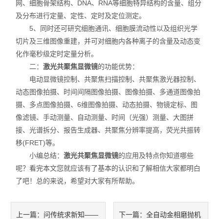
网、细胞骨架结构、DNA、RNA等细胞特异结构的含量、组分
及分布进行定量、定性、定时及定位测定。
5、同时还可研究细胞通讯、细胞膜流动性以及组织光学
切片及三维图像重建，并可对细胞内各种离子的含量及动态变
化作毫秒级定时定量分析。
二：
激光共聚焦显微镜
的功能优势：
电动显微镜控制、共聚焦扫描控制、共聚焦激光器控制、
动态图像拍摄、时间间隔图像拍摄、图像拍摄、多通道图像拍
摄、多点图像拍摄、6维图像拍摄、动态拍摄、物镜定标、图
像滤镜、手动测量、自动测量、时间（光强）测量、大图拼
接、光谱拆分、报告生成器、共聚焦分辨率提高，荧光共振转
移(FRET)等。
小编总结：
激光共聚焦显微镜
的应用及特点你知道哪些
呢？看完本文您就应该有了基本的认识和了解相信大家都明白
了吧！总的来说，希望对大家有所帮助。
问传统求新知——
全自动金相磨抛机
上一篇：
下一篇：