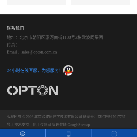
用扫描电镜揭开铝电解抛光表
的特点及应用
面的各向异性纳米图案的神秘
联系我们
地址：北京市朝阳区惠河南街1100号2栋欧波同集团
面纱
传真：
Email：sales@opton.com.cn
24小时在线客服，为您服务！
版权所有 © 2026 北京欧波同光学技术有限公司
备案号：京ICP备17017767
号-4
技术支持：
化工仪器网
管理登陆
GoogleSitemap