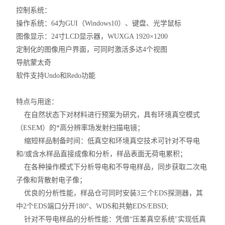
控制系统：
操作系统：64为GUI（Windows10）、键盘、光学鼠标
图像显示：24寸LCD显示器，WUXGA 1920×1200
定制化的图像用户界面，可同时激活多达4个视图
导航蒙太奇
软件支持Undo和Redo功能
特点与用途：
在自然状态下对材料进行预案为研究，具有环境真空模式
（ESEM）的*高分辨率场发射扫描电镜；
缩短样品制备时间：低真空和环境真空技术可针对不导电
和/或含水样品直接成像和分析，样品表面无荷电累积；
在各种操作模式下分析导电和不导电样品，同步获取二次电
子像和背散射电子像；
优良的分析性能，样品仓可同时安装3三个EDS探测器，其
中2个EDS端口分开180°、WDS和共勉EDS/EBSD;
针对不导电样品的分析性能：凭借“压差真空系统"实现低真