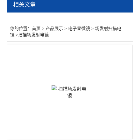
相关文章
场发射扫描电镜
FIB双束电镜
你的位置：
首页
>
产品展示
>
电子显微镜
>
场发射扫描电
镜
>扫描场发射电镜
透射电镜
一键夹杂物分析系统
矿物分析系统
查看全部 >>