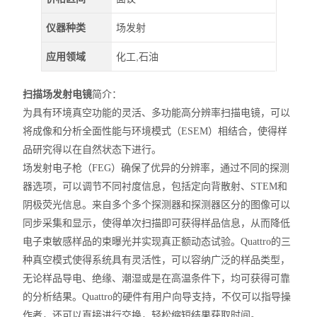
仪器种类
场发射
应用领域
化工,石油
扫描场发射电镜
简介：
为具有环境真空功能的灵活、多功能高分辨率扫描电镜，可以
将成像和分析全面性能与环境模式（ESEM）相结合，使得样
品研究得以在自然状态下进行。
场发射电子枪（FEG）确保了优异的分辨率，通过不同的探测
器选项，可以调节不同衬度信息，包括定向背散射、STEM和
阴极荧光信息。来自多个多个探测器和探测器区分的图像可以
同步采集和显示，使得单次扫描即可获得样品信息，从而降低
电子束敏感样品的束曝光并实现真正额动态试验。Quattro的三
种真空模式使得系统具有灵活性，可以容纳广泛的样品类型，
无论样品导电、绝缘、潮湿或是在高温条件下，均可获得可靠
的分析结果。Quattro的硬件有用户向导支持，不仅可以指导操
作者，还可以直接进行交换，轻松缩短结果获取时间。