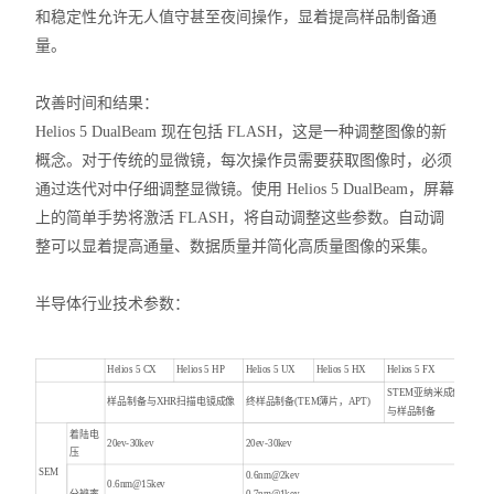
和稳定性允许无人值守甚至夜间操作，显着提高样品制备通
量。
改善时间和结果：
Helios 5 DualBeam 现在包括 FLASH，这是一种调整图像的新
概念。对于传统的显微镜，每次操作员需要获取图像时，必须
通过迭代对中仔细调整显微镜。使用 Helios 5 DualBeam，屏幕
上的简单手势将激活 FLASH，将自动调整这些参数。自动调
整可以显着提高通量、数据质量并简化高质量图像的采集。
半导体行业技术参数：
Helios 5 CX
Helios 5 HP
Helios 5 UX
Helios 5 HX
Helios 5 FX
STEM亚纳米成像
样品制备与XHR扫描电镜成像
终样品制备(TEM薄片，APT)
与样品制备
着陆电
20ev-30kev
20ev-30kev
压
SEM
0.6nm@2kev
0.6nm@15kev
分辨率
0.7nm@1kev