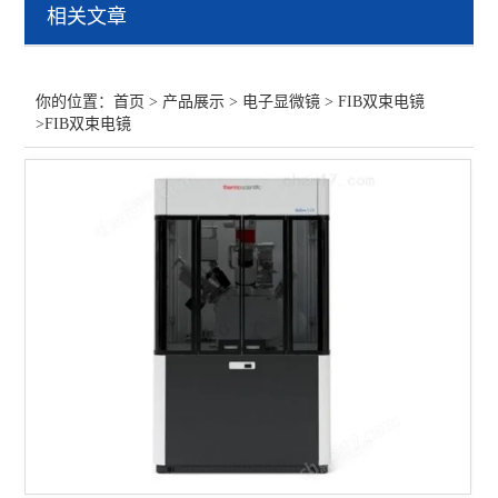
相关文章
场发射扫描电镜
FIB双束电镜
你的位置：
首页
>
产品展示
>
电子显微镜
>
FIB双束电镜
>FIB双束电镜
透射电镜
一键夹杂物分析系统
矿物分析系统
查看全部 >>