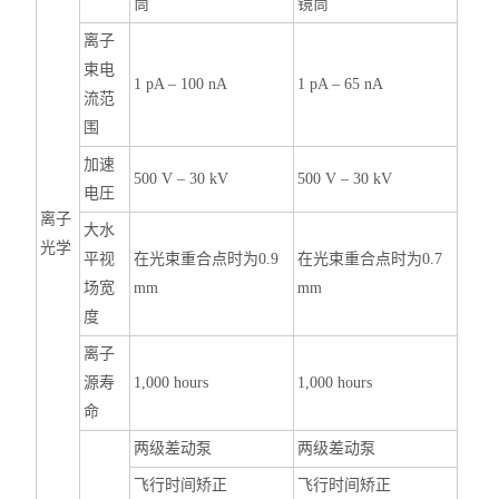
筒
镜筒
离子
束电
1 pA – 100 nA
1 pA – 65 nA
流范
围
加速
500 V – 30 kV
500 V – 30 kV
电圧
离子
大水
光学
平视
在光束重合点时为0.9
在光束重合点时为0.7
场宽
mm
mm
度
离子
源寿
1,000 hours
1,000 hours
命
两级差动泵
两级差动泵
飞行时间矫正
飞行时间矫正