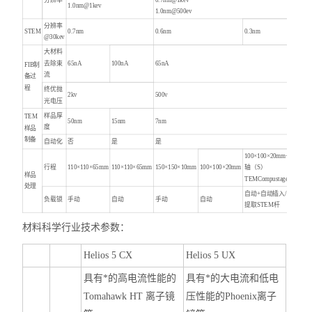
1.0nm@1kev
1.0nm@500ev
分辨率
STEM
0.7nm
0.6nm
0.3nm
@30kev
大材料
去除束
65nA
100nA
65nA
FIB制
流
备过
程
终优抛
2kv
500v
光电压
样品厚
TEM
50nm
15nm
7nm
度
样品
制备
自动化
否
是
是
100×100×20mm+5
行程
110×110×65mm
110×110×65mm
150×150×10mm
100×100×20mm
轴（S）
样品
TEMCompustage
处理
自动+自动插入/
负载锁
手动
自动
手动
自动
提取STEM杆
材料科学行业技术参数：
Helios 5 CX
Helios 5 UX
具有*的高电流性能的
具有*的大电流和低电
Tomahawk HT 离子镜
压性能的Phoenix离子