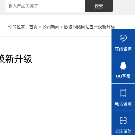
你的位置：
首页
>
公司新闻
> 欧波同微网站五一焕新升级
在线咨询
焕新升级
QQ客服
电话咨询
关注微信