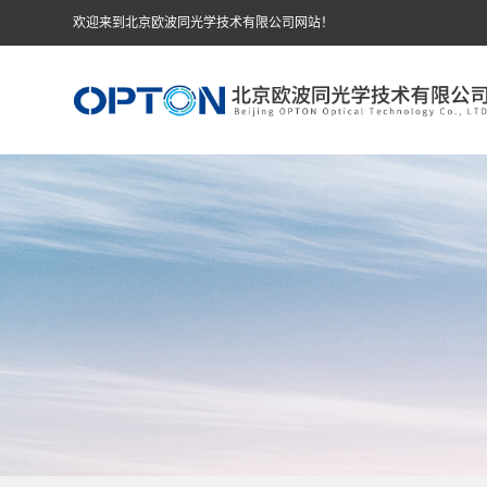
欢迎来到北京欧波同光学技术有限公司网站！