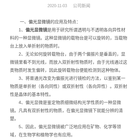
公司新闻
2020-11-03
图像分析软件
一、
偏光显微镜
的应用及特点：
其他设备
1、
偏光显微镜
是用于研究所谓透明与不透明各向异性材
料的一种显微镜。这种显微镜的载物台是可以旋转的，当载物
台上放入单折射的物质时。
2、无论如何旋转载物台，由于两个偏振片是垂直的，显
微镜里看不到光线，而放入双折射性物质时，由于光线通过这
类物质时发生偏转，因此旋转载物台便能检测到这种物体。
3、将普通光改变为偏振光进行镜检的方法，以鉴别某一
物质是单折射（各向同性）或双折射性（各向异性）。双折射
性是晶体的基本特性。
4、偏光显微是鉴定物质细微结构光学性质的一种显微
镜。凡具有双折射性的物质，在偏光显微镜下就能分辨的清
楚。
5、因此，偏光显微镜被广泛地应用在矿物、化学等领
域，在生物学和植物学也有应用。