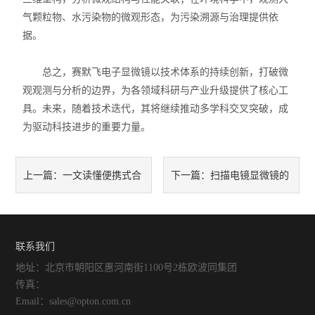
气颗粒物、水污染物的微观形态，为污染溯源与治理提供依
据。
总之，赛默飞电子显微镜以技术体系的持续创新，打破微
观观测与分析的边界，为各领域科研与产业升级提供了核心工
具。未来，随着技术迭代，其将继续推动多学科交叉突破，成
为驱动科技进步的重要力量。
一文读懂便携式合
扫描电镜显微镜的
上一篇：
下一篇：
金分析仪：元器件构成、误差
工作原理与微观形貌表征应用
来源与校准要点
联系我们
地址：北京市朝阳区惠河南街1100号2栋欧波同集团
传真：
Email：sales@opton.com.cn