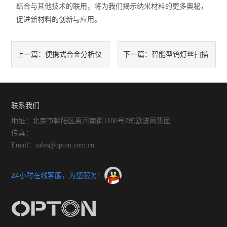
结合与其他技术的联用，将为我们揭示纳米材料的更多奥秘，
促进新材料的创新与应用。
便携式合金分析仪
智能型钨灯丝扫描
上一篇：
下一篇：
在压力容器、管道焊接质检中
电镜的设计与应用解析
的关键作用
联系我们
地址：北京市朝阳区惠河南街1100号2栋欧波同集团
传真：
Email：sales@opton.com.cn
24小时在线客服，为您服务！