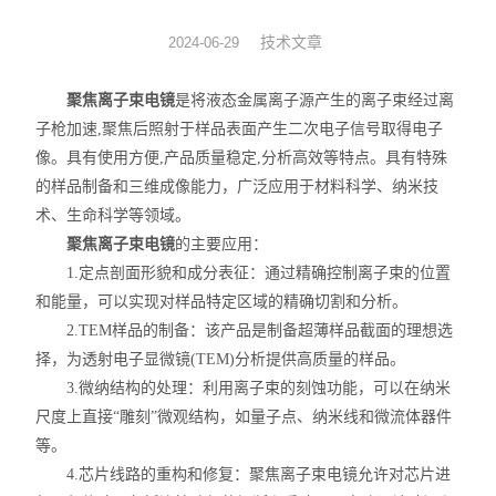
图像分析软件
技术文章
2024-06-29
其他设备
聚焦离子束电镜
是将液态金属离子源产生的离子束经过离
子枪加速,聚焦后照射于样品表面产生二次电子信号取得电子
像。具有使用方便,产品质量稳定,分析高效等特点。具有特殊
的样品制备和三维成像能力，广泛应用于材料科学、纳米技
术、生命科学等领域。
聚焦离子束电镜
的主要应用：
1.定点剖面形貌和成分表征：通过精确控制离子束的位置
和能量，可以实现对样品特定区域的精确切割和分析。
2.TEM样品的制备：该产品是制备超薄样品截面的理想选
择，为透射电子显微镜(TEM)分析提供高质量的样品。
3.微纳结构的处理：利用离子束的刻蚀功能，可以在纳米
尺度上直接“雕刻”微观结构，如量子点、纳米线和微流体器件
等。
4.芯片线路的重构和修复：聚焦离子束电镜允许对芯片进