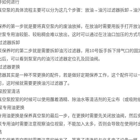
如何进行
泵的具体流程主要可以分为这几个步骤：放油→油污过滤器拆卸→油污
的第一步就是要将真空泵内的废油放掉，在放油时需要用扳手打开放油
空泵专用油较脏、较粘稠会难以放出，这时可以通过在注油口加压的方式
过滤器拆卸
养时的第二步就是需要拆卸油污过滤器，用10号扳手拆下排气口的固
出后，可以看到泵室内的油污过滤器定位孔及回油阀。
过滤器更换
其实是一种不常更换的配件，若是做好定期保养工作，这个配件可以一
污，这时候就需要更换油污过滤器了。
泵腔室清洁
泵腔室的时候可以使用蘸着酒精、除油水等清洁剂的无尘布（或吸附纸
专用油更换
油更换是保养真空泵的最后一步，在更换时需要先关闭放油阀，然后安
泵专用油时需要注意观察油位视窗，不能加入太多，否则会导致在使用时
结