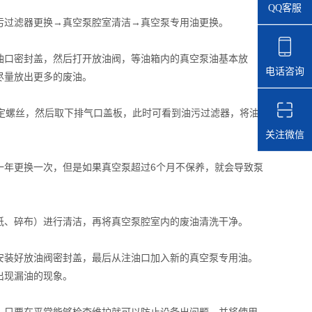
QQ客服
过滤器更换→真空泵腔室清洁→真空泵专用油更换。
口密封盖，然后打开放油阀，等油箱内的真空泵油基本放
电话咨询
尽量放出更多的废油。
定螺丝，然后取下排气口盖板，此时可看到油污过滤器，将油
关注微信
年更换一次，但是如果真空泵超过6个月不保养，就会导致泵
、碎布）进行清洁，再将真空泵腔室内的废油清洗干净。
装好放油阀密封盖，最后从注油口加入新的真空泵专用油。
出现漏油的现象。