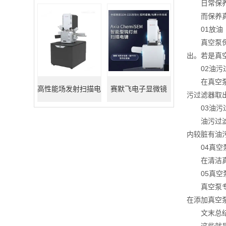
日常保养
而保养真空
01放油
真空泵保养
出。若是真
02油污
在真空泵保
高性能场发射扫描电
赛默飞电子显微镜
污过滤器取
03油污
镜
油污过滤器
内较脏有油
04真空
在清洁真空
05真空泵
真空泵专用
在添加真空
文末总