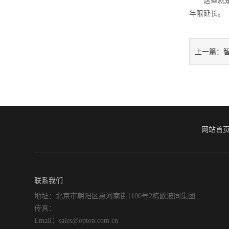
这些就是在
年限延长。
上一篇：
网站首
联系我们
地址：北京市朝阳区惠河南街1100号2栋欧波同集团
传真：
Email：sales@opton.com.cn