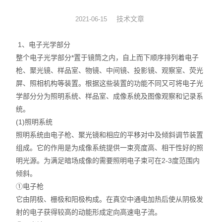
图像分析软件
技术文章
2021-06-15
其他设备
1、电子光学部分
整个电子光学部分*置于镜筒之内，自上而下顺序排列着电子
枪、聚光镜、样品室、物镜、中间镜、投影镜、观察室、荧光
屏、照相机构等装置。根据这些装置的功能不同又可将电子光
学部分分为照明系统、样品室、成像系统及图像观察和记录系
统。
(1)照明系统
照明系统由电子枪、聚光镜和相应的平移对中及倾斜调节装置
组成。它的作用是为成像系统提供一束亮度高、相干性好的照
明光源。为满足暗场成像的需要照明电子束可在2-3度范围内
倾斜。
①电子枪
它由阴极、栅极和阳极构成。在真空中通电加热后使从阴极发
射的电子获得较高的动能形成定向高速电子流。