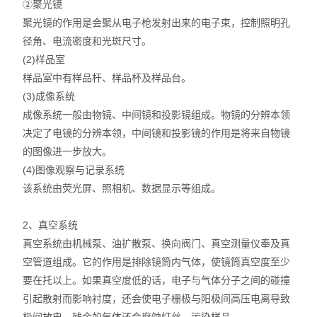
②聚光镜
聚光镜的作用是会聚从电子枪发射出来的电子束，控制照明孔
径角、电流密度和光斑尺寸。
(2)样品室
样品室中有样品杆、样品杯及样品台。
(3)成像系统
成像系统一般由物镜、中间镜和投影镜组成。物镜的分辨本领
决定了电镜的分辨本领，中间镜和投影镜的作用是将来自物镜
的图像进一步放大。
(4)图像观察与记录系统
该系统由荧光屏、照相机、数据显示等组成。
2、真空系统
真空系统由机械泵、油扩散泵、换向阀门、真空测量仪奉及真
空管道组成。它的作用是排除镜筒内气体，使镜筒真空度至少
要在托以上。如果真空度低的话，电子与气体分子之间的碰撞
引起散射而影响衬度，还会使电子栅极与阳极间高压电离导致