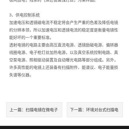
极间放电，残余的气体还会腐蚀灯丝，污染样品。
3、供电控制系统
加速电压和透镜磁电流不稳定将会产生严重的色差及降低电镜
的分辨本领，所以加速电压和透镜电流的稳定度是衡量电镜性
能好坏的一个重要标准。
透射电镜的电路主要由高压直流电源、透镜励磁电源、偏转器
线圈电源、电子枪灯丝加热电源，以及真空系统控制电路、真
空泵电源、照相驱动装置及自动曝光电路等部分组成。另外，
许多高性能的电镜上还装备有扫描附件、能谱议、电子能量损
失谱等仪器。
扫描电镜在微电子
环境对台式扫描电
上一篇：
下一篇：
技术中的应用
镜产生的影响有哪些?